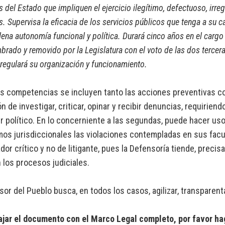
del Estado que impliquen el ejercicio ilegítimo, defectuoso, irregu
s. Supervisa la eficacia de los servicios públicos que tenga a su 
lena autonomía funcional y política. Durará cinco años en el car
brado y removido por la Legislatura con el voto de las dos terce
 regulará su organización y funcionamiento.
s competencias se incluyen tanto las acciones preventivas com
ón de investigar, criticar, opinar y recibir denuncias, requirie
r político. En lo concerniente a las segundas, puede hacer us
os jurisdiccionales las violaciones contempladas en sus facul
dor crítico y no de litigante, pues la Defensoría tiende, precis
los procesos judiciales.
sor del Pueblo busca, en todos los casos, agilizar, transparent
ajar el documento con el Marco Legal completo, por favor ha