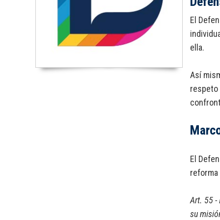
Defen
El Defen
individu
ella.
Así mism
respeto 
confront
Marco
El Defen
reforma 
Art. 55 -
su misió