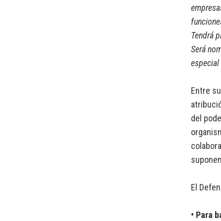
empresas 
funcione
Tendrá p
Será nom
especial
Entre su
atribuci
del pode
organism
colabora
suponen 
El Defen
• Para b